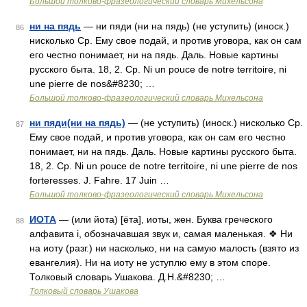
Большой толково-фразеологический словарь Михельсона
ни на пядь
— ни пяди (ни на пядь) (не уступить) (иноск.)
86
нисколько Ср. Ему свое подай, и против уговора, как он сам
его честно понимает, ни на пядь. Даль. Новые картины
русского быта. 18, 2. Ср. Ni un pouce de notre territoire, ni
une pierre de nos&#8230; …
Большой толково-фразеологический словарь Михельсона
ни пяди(ни на пядь)
— (не уступить) (иноск.) нисколько Ср.
87
Ему свое подай, и против уговора, как он сам его честно
понимает, ни на пядь. Даль. Новые картины русского быта.
18, 2. Ср. Ni un pouce de notre territoire, ni une pierre de nos
forteresses. J. Fahre. 17 Juin …
Большой толково-фразеологический словарь Михельсона
ИОТА
— (или йота) [ёта], иоты, жен. Буква греческого
88
алфавита i, обозначавшая звук и, самая маленькая. ❖ Ни
на иоту (разг.) ни насколько, ни на самую малость (взято из
евангелия). Ни на иоту не уступлю ему в этом споре.
Толковый словарь Ушакова. Д.Н.&#8230; …
Толковый словарь Ушакова