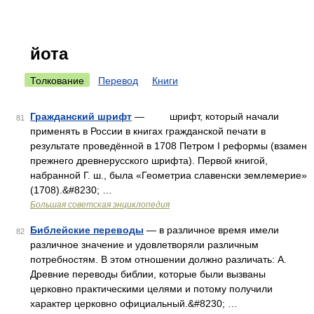
йота
Толкование
Перевод
Книги
Гражданский шрифт
— шрифт, который начали
81
применять в России в книгах гражданской печати в
результате проведённой в 1708 Петром I реформы (взамен
прежнего древнерусского шрифта). Первой книгой,
набранной Г. ш., была «Геометриа славенски землемерие»
(1708).&#8230; …
Большая советская энциклопедия
Библейские переводы
— в различное время имели
82
различное значение и удовлетворяли различным
потребностям. В этом отношении должно различать: А.
Древние переводы библии, которые были вызваны
церковно практическими целями и потому получили
характер церковно официальный.&#8230; …