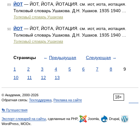
ЙОТ
— ЙОТ, ЙОТА, ЙОТАЦИЯ. см. иот, иота, иотация.
89
Толковый словарь Ушакова. Д.Н. Ушаков. 1935 1940 …
Толковый словарь Ушакова
ЙОТ
— ЙОТ, ЙОТА, ЙОТАЦИЯ. см. иот, иота, иотация.
90
Толковый словарь Ушакова. Д.Н. Ушаков. 1935 1940 …
Толковый словарь Ушакова
Страницы
←
Предыдущая
Следующая
→
1
2
3
4
5
6
7
8
9
10
11
12
13
© Академик, 2000-2026
18+
Обратная связь:
Техподдержка
,
Реклама на сайте
👣 Путешествия
Экспорт словарей на сайты
, сделанные на PHP,
Joomla,
Drupal,
WordPress, MODx.