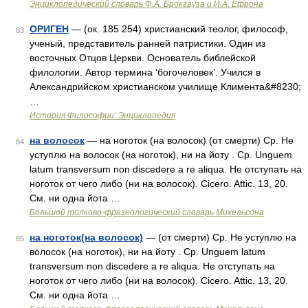
Энциклопедический словарь Ф.А. Брокгауза и И.А. Ефрона
ОРИГЕН
— (ок. 185 254) христианский теолог, философ,
83
ученый, представитель ранней патристики. Один из
восточных Отцов Церкви. Основатель библейской
филологии. Автор термина ‘богочеловек’. Учился в
Александрийском христианском училище Климента&#8230;
…
История Философии: Энциклопедия
на волосок
— на ноготок (на волосок) (от смерти) Ср. Не
84
уступлю на волосок (на ноготок), ни на йоту . Ср. Unguem
latum transversum non discedere a re aliqua. Не отступать на
ноготок от чего либо (ни на волосок). Cicero. Attic. 13, 20.
См. ни одна йота …
Большой толково-фразеологический словарь Михельсона
на ноготок(на волосок)
— (от смерти) Ср. Не уступлю на
85
волосок (на ноготок), ни на йоту . Ср. Unguem latum
transversum non discedere a re aliqua. Не отступать на
ноготок от чего либо (ни на волосок). Cicero. Attic. 13, 20.
См. ни одна йота …